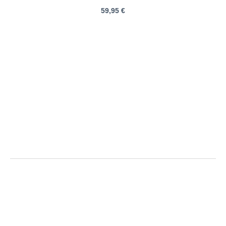
59,95 €
Columbia | Trekkingshorts mit
Stretch | Größentabelle
Größe
Bundweite ungedehnt - gedehnt
Bein innen
Bein außen