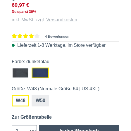
69,97 €
Du sparst 30%
inkl. MwSt. zzgl.
Versandkosten
4 Bewertungen
Durchschnittliche Bewertung von 4 von 5 Sternen
Lieferzeit 1-3 Werktage. Im
Store
verfügbar
Farbe: dunkelblau
Größe: W48 (Normale Größe 64 | US 4XL)
W48
W50
Zur Größentabelle
In den Warenkorb