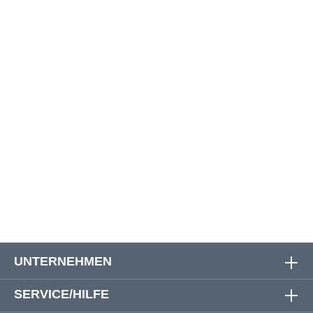
W 42
114 cm - 122 cm
25 cm
56 cm
W 44
120 cm - 126 cm
25 cm
57 cm
W 46
124 cm - 134 cm
25 cm
58 cm
W 48
130 cm - 138 cm
25 cm
59 cm
W 50
134 cm - 140 cm
25 cm
60 cm
W 52
138 cm- 144 cm
25 cm
60 cm
W 54
142 cm - 150 cm
25 cm
60 cm
UNTERNEHMEN
SERVICE/HILFE