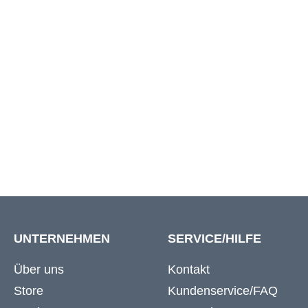
6XL
128 cm
146 c
7XL
140 cm
164 c
8XL
154 cm
180 c
UNTERNEHMEN
SERVICE/HILFE
Über uns
Kontakt
Store
Kundenservice/FAQ