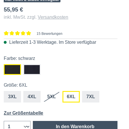
55,95 €
inkl. MwSt. zzgl.
Versandkosten
15 Bewertungen
Durchschnittliche Bewertung von 5 von 5 Sternen
Lieferzeit 1-3 Werktage. Im
Store
verfügbar
Farbe: schwarz
Größe: 6XL
3XL
4XL
5XL
6XL
7XL
Zur Größentabelle
In den Warenkorb