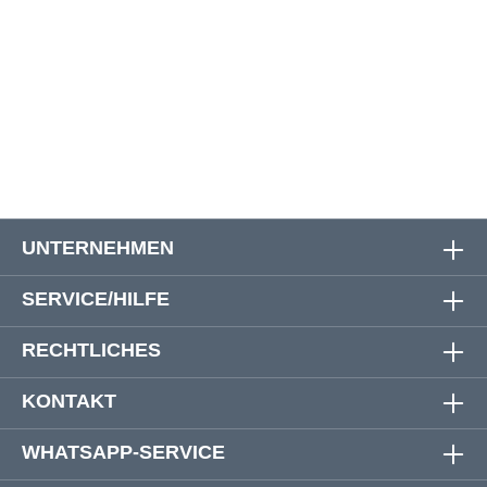
6XL
178 cm
178 cm
91 cm
7XL
188 cm
188 cm
91 cm
8XL
206 cm
204 cm
93 cm
UNTERNEHMEN
SERVICE/HILFE
RECHTLICHES
KONTAKT
WHATSAPP-SERVICE