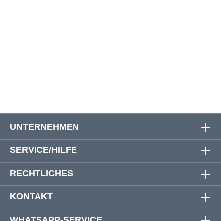
Größe
Oberweite
Bauchweite
Rückenlänge
6XL
176 cm
177 cm
73 cm
8XL
190 cm
190 cm
74 cm
10XL
200 cm
200 cm
74 cm
UNTERNEHMEN
SERVICE/HILFE
RECHTLICHES
KONTAKT
WHATSAPP-SERVICE