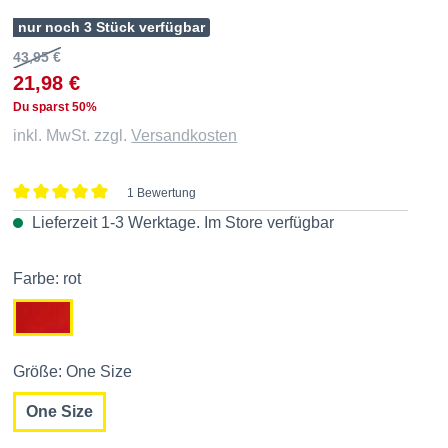
nur noch 3 Stück verfügbar
43,95 €
21,98 €
Du sparst 50%
inkl. MwSt. zzgl.
Versandkosten
1 Bewertung
Durchschnittliche Bewertung von 5 von 5 Sternen
Lieferzeit 1-3 Werktage. Im
Store
verfügbar
Farbe: rot
Größe: One Size
One Size