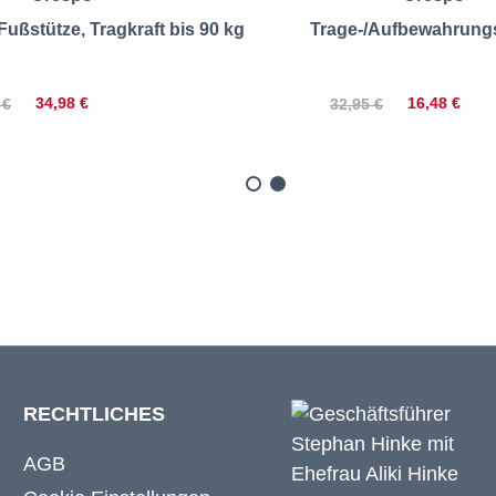
ußstütze, Tragkraft bis 90 kg
Trage-/Aufbewahrung
34,98 €
16,48 €
 €
32,95 €
RECHTLICHES
AGB