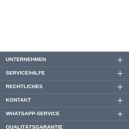
72
166 cm
164 cm
73 cm
74
173 cm
168 cm
76 cm
UNTERNEHMEN
SERVICE/HILFE
RECHTLICHES
KONTAKT
WHATSAPP-SERVICE
QUALITÄTSGARANTIE