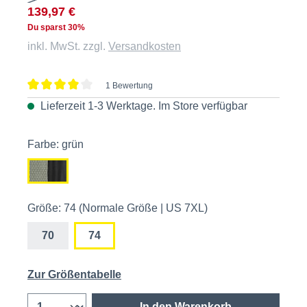
139,97 €
Du sparst 30%
inkl. MwSt. zzgl.
Versandkosten
1 Bewertung
Durchschnittliche Bewertung von 4 von 5 Sternen
Lieferzeit 1-3 Werktage. Im
Store
verfügbar
Farbe: grün
Größe: 74 (Normale Größe | US 7XL)
70
74
Zur Größentabelle
In den Warenkorb