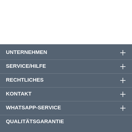
72
161 cm
161 cm
79 cm
74
166 cm
167 cm
80 cm
UNTERNEHMEN
SERVICE/HILFE
RECHTLICHES
KONTAKT
WHATSAPP-SERVICE
QUALITÄTSGARANTIE