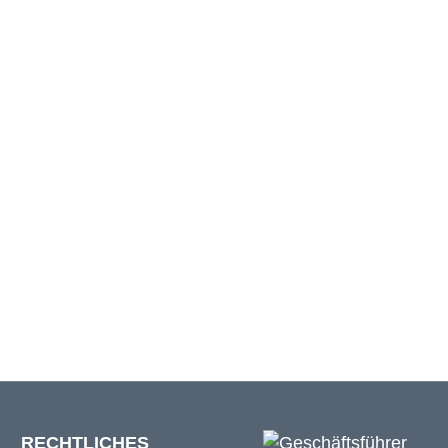
Bauchweite
128 cm
137 cm
143 cm
156 cm
RECHTLICHES