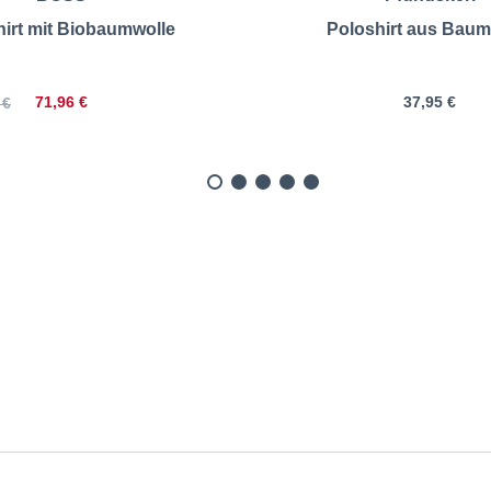
irt mit Biobaumwolle
Poloshirt aus Baum
71,96 €
37,95 €
 €
gsleeve mit Elasthan | Gr