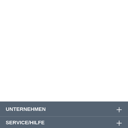
Größe
Oberweite
Bauchweite
Rückenlänge
3XL
138 cm
136 cm
79 cm
4XL
148 cm
142 cm
82 cm
5XL
156 cm
150 cm
83 cm
6XL
164 cm
162 cm
85 cm
7XL
170 cm
168 cm
89 cm
8XL
178 cm
176 cm
93 cm
UNTERNEHMEN
SERVICE/HILFE