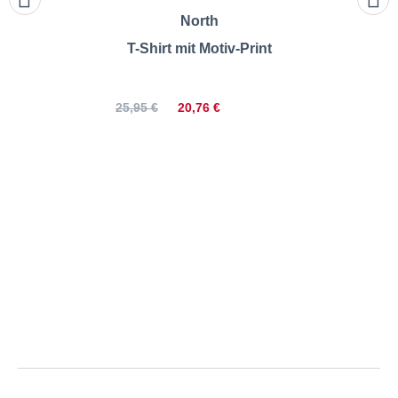
North
T-Shirt mit Motiv-Print
20,76 €
25,95 €
North | T-Shirt mit Motiv-Print |
Größentabelle