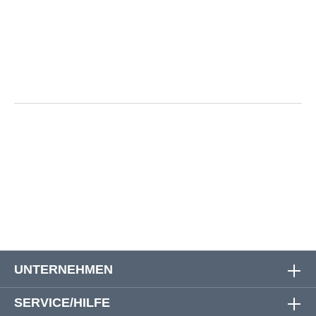
auf Vorder- und Rückseite |
Größentabelle
Größe
Oberweite
Bauchweite
Rückenlänge
3XL
133 cm
128 cm
77 cm
UNTERNEHMEN
SERVICE/HILFE