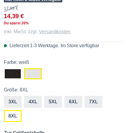
17,99 €
14,39 €
Du sparst 20%
inkl. MwSt. zzgl.
Versandkosten
Lieferzeit 1-3 Werktage. Im
Store
verfügbar
Farbe: weiß
Größe: 8XL
3XL
4XL
5XL
6XL
7XL
8XL
Zur Größentabelle