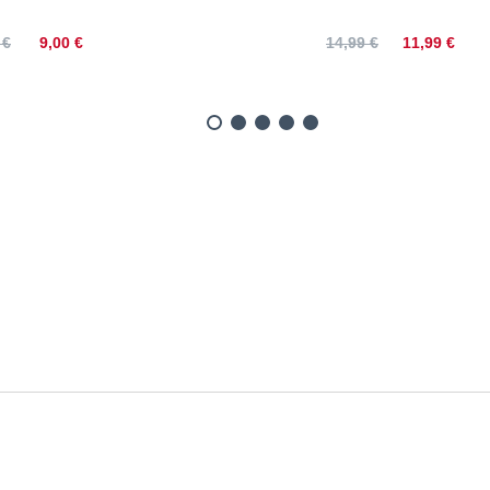
9,00 €
11,99 €
 €
14,99 €
 T-Shirt mit Label-Print | 
Bauchweite