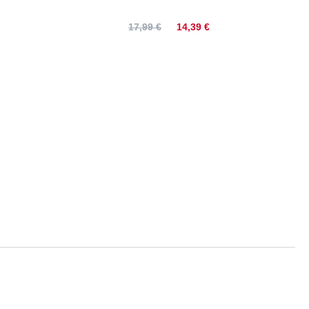
14,39 €
17,99 €
Größentabelle
Rückenlänge