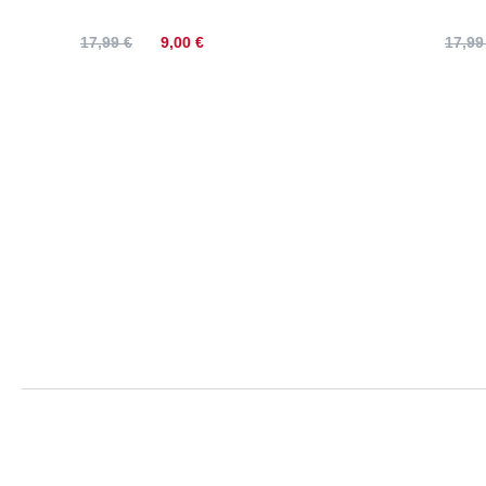
9,00 €
17,99 €
17,99
Jack&Jones |
Größe
Oberweite