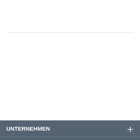
Stickerei | Größentabelle
Größe
Oberweite
Bauchweite
Rückenlänge
3XL
133 cm
129 cm
76 cm
4XL
140 cm
137 cm
78 cm
5XL
148 cm
143 cm
80 cm
UNTERNEHMEN