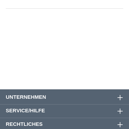
Größe
Oberweite
Bauchweite
Rückenlänge
3XL
134 cm
132 cm
78 cm
4XL
141 cm
138 cm
79 cm
5XL
148 cm
145 cm
80 cm
UNTERNEHMEN
SERVICE/HILFE
RECHTLICHES