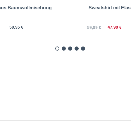
aus Baumwollmischung
Sweatshirt mit Ela
59,95 €
47,99 €
59,99 €
tshirt aus Baumwollmischu