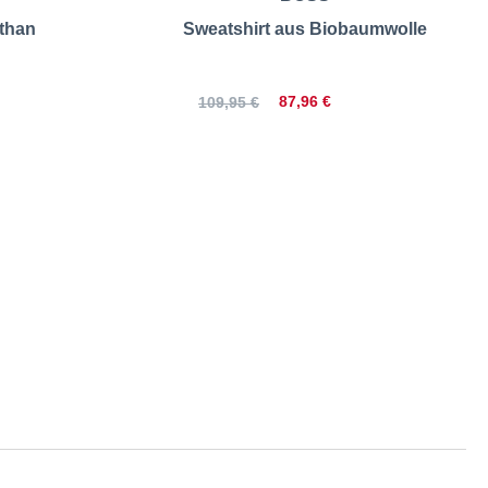
sthan
Sweatshirt aus Biobaumwolle
87,96 €
109,95 €
ng | Größentabelle