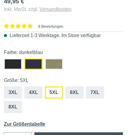
49,95 €
inkl. MwSt. zzgl.
Versandkosten
6 Bewertungen
Durchschnittliche Bewertung von 5 von 5 Sternen
Lieferzeit 1-3 Werktage. Im
Store
verfügbar
Farbe: dunkelblau
Größe: 5XL
3XL
4XL
5XL
6XL
7XL
8XL
Zur Größentabelle