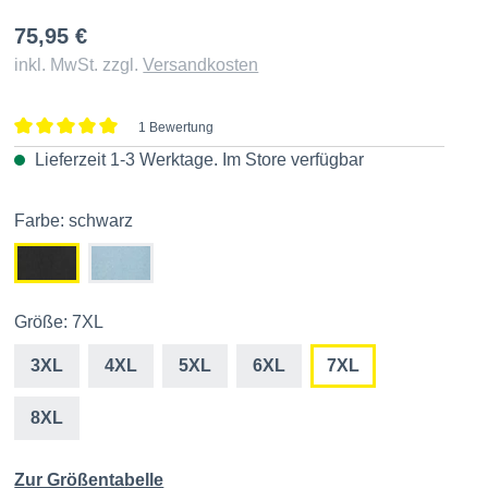
75,95 €
inkl. MwSt. zzgl.
Versandkosten
1 Bewertung
Durchschnittliche Bewertung von 5 von 5 Sternen
Lieferzeit 1-3 Werktage. Im
Store
verfügbar
Farbe: schwarz
Größe: 7XL
3XL
4XL
5XL
6XL
7XL
8XL
Zur Größentabelle