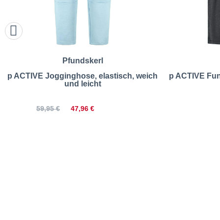
Pfundskerl
p ACTIVE Jogginghose, elastisch, weich
p ACTIVE Funk
und leicht
47,96 €
59,95 €