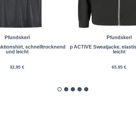
Pfundskerl
Pfundskerl
tionshirt, schnelltrocknend
p ACTIVE Sweatjacke, elasti
und leicht
leicht
32,95 €
65,95 €