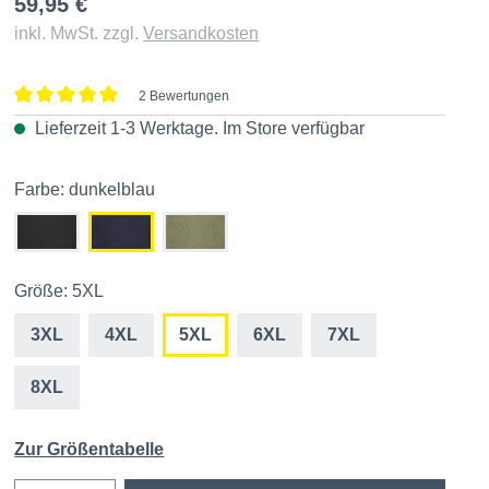
59,95 €
inkl. MwSt. zzgl.
Versandkosten
2 Bewertungen
Durchschnittliche Bewertung von 5 von 5 Sternen
Lieferzeit 1-3 Werktage. Im
Store
verfügbar
Farbe: dunkelblau
Größe: 5XL
3XL
4XL
5XL
6XL
7XL
8XL
Zur Größentabelle