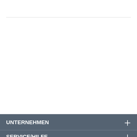
Größe
Oberweite
Bauchweite
Rückenlänge
3XL
132 cm
126 cm
72 cm
4XL
140 cm
132 cm
76 cm
5XL
148 cm
140 cm
77 cm
6XL
154 cm
144 cm
78 cm
UNTERNEHMEN
SERVICE/HILFE