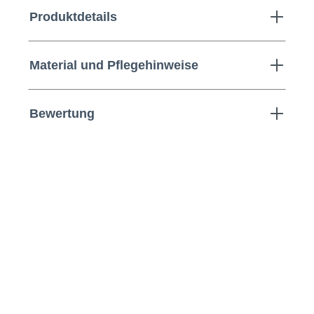
Produktdetails
Material und Pflegehinweise
Bewertung
Pfundskerl |
Feinstrickpullover mit
Kaschmir | Größentabelle