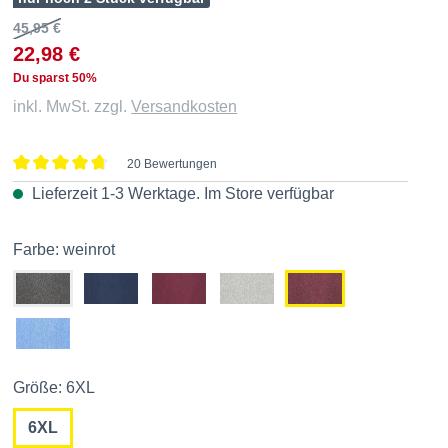
45,95 €
22,98 €
Du sparst 50%
inkl. MwSt. zzgl.
Versandkosten
20 Bewertungen
Durchschnittliche Bewertung von 4.8 von 5 Sternen
Lieferzeit 1-3 Werktage. Im
Store
verfügbar
Farbe: weinrot
Größe: 6XL
6XL