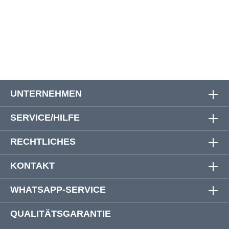
8XL
128 cm
136 cm
19 cm
60 cm
10XL
140 cm
150 cm
20 cm
64 cm
UNTERNEHMEN
SERVICE/HILFE
RECHTLICHES
KONTAKT
WHATSAPP-SERVICE
QUALITÄTSGARANTIE