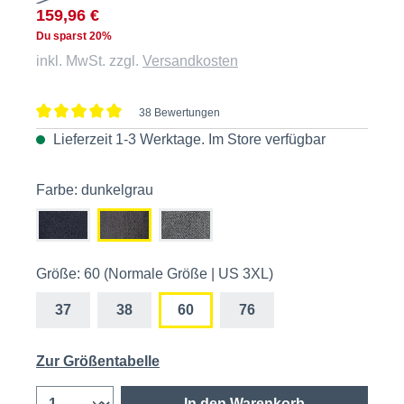
159,96 €
Du sparst 20%
inkl. MwSt. zzgl.
Versandkosten
38 Bewertungen
Durchschnittliche Bewertung von 4.8 von 5 Sternen
Lieferzeit 1-3 Werktage. Im
Store
verfügbar
Farbe: dunkelgrau
Größe: 60 (Normale Größe | US 3XL)
37
38
60
76
Zur Größentabelle
In den Warenkorb