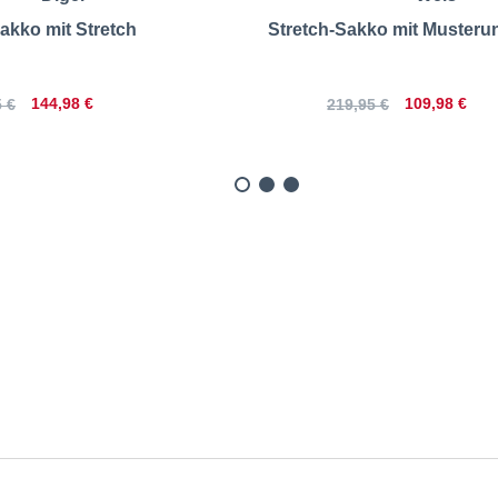
akko mit Stretch
Stretch-Sakko mit Musteru
144,98 €
109,98 €
 €
219,95 €
kko aus Stretch-Jersey | G