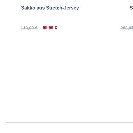
Sakko aus Stretch-Jersey
S
95,99 €
119,99 €
289,95
Lerros | Sa