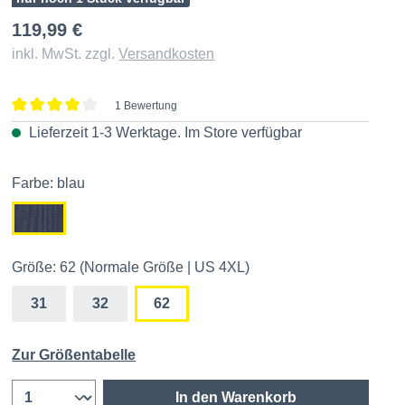
119,99 €
inkl. MwSt. zzgl.
Versandkosten
1 Bewertung
Durchschnittliche Bewertung von 4 von 5 Sternen
Lieferzeit 1-3 Werktage. Im
Store
verfügbar
Farbe: blau
Größe: 62 (Normale Größe | US 4XL)
31
32
62
Zur Größentabelle
In den Warenkorb