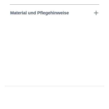
Material und Pflegehinweise
Gant | Poloshirt mit Motiv-
Print | Größentabelle
Größe
Oberweite
Bauchweite
Rückenlänge