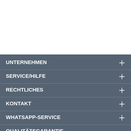
3XL
132 cm
129 cm
74 cm
4XL
138 cm
135 cm
75 cm
5XL
146 cm
144 cm
76 cm
UNTERNEHMEN
SERVICE/HILFE
RECHTLICHES
KONTAKT
WHATSAPP-SERVICE
QUALITÄTSGARANTIE