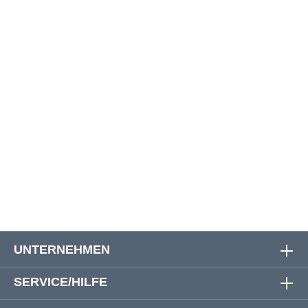
48/30
126 cm
68 cm
97 cm
48/32
130 cm
74 cm
102 cm
48/34
128 cm
78 cm
107 cm
50/32
136 cm
74 cm
102 cm
50/34
130 cm
78 cm
107 cm
52/32
140 cm
74 cm
102 cm
54/32
142 cm
74 cm
102 cm
UNTERNEHMEN
SERVICE/HILFE