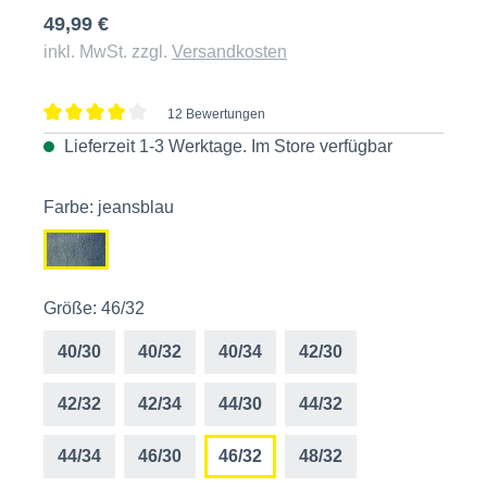
49,99 €
inkl. MwSt. zzgl.
Versandkosten
12 Bewertungen
Durchschnittliche Bewertung von 4 von 5 Sternen
Lieferzeit 1-3 Werktage. Im
Store
verfügbar
Farbe: jeansblau
Größe: 46/32
40/30
40/32
40/34
42/30
42/32
42/34
44/30
44/32
44/34
46/30
46/32
48/32