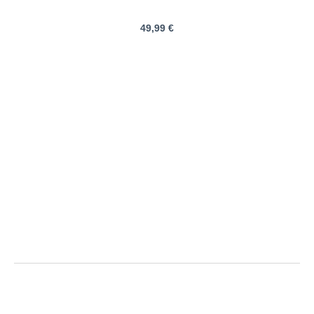
49,99 €
Jack&Jones | Jeans "Chris"
mit Used-Waschung, Loose
Fit | Größentabelle
Größe
Bundweite
Beinlänge innen
Beinlänge außen