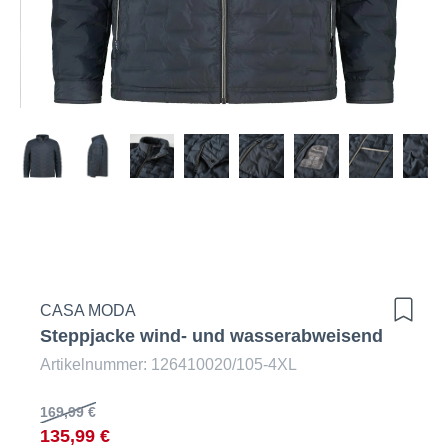
CASA MODA
Steppjacke wind- und wasserabweisend
Artikelnummer: 126410020/105-4XL
169,99 €
135,99 €