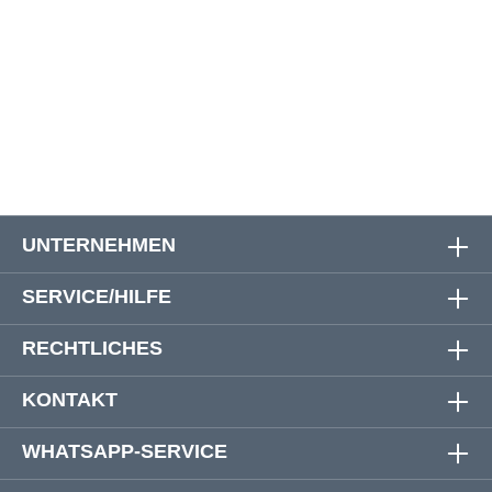
4XL
142 cm
138 cm
78 cm
69 cm
5XL
148 cm
144 cm
78 cm
69 cm
6XL
154 cm
150 cm
79 cm
70 cm
UNTERNEHMEN
SERVICE/HILFE
RECHTLICHES
KONTAKT
WHATSAPP-SERVICE