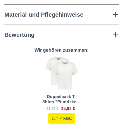
Material und Pflegehinweise
Bewertung
Wir gehören zusammen:
Doppelpack T-
Shirts "Pfundskerl"
mit V-Ausschnitt
15,98 €
31,95 €
zum Produkt