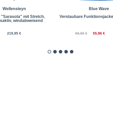
Wellensteyn
Blue Wave
"Sarasota" mit Stretch,
Verstaubare Funktionsjacke
saktiv, windabweisend
219,95 €
55,96 €
69,95 €
e Fleecejacke, schnelltro