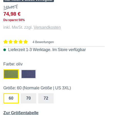
149,95 €
74,98 €
Du sparst 50%
inkl. MwSt. zzgl.
Versandkosten
4 Bewertungen
Durchschnittliche Bewertung von 5 von 5 Sternen
Lieferzeit 1-3 Werktage. Im
Store
verfügbar
Farbe: oliv
Größe: 60 (Normale Größe | US 3XL)
60
70
72
Zur Größentabelle