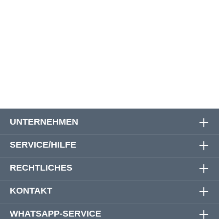
3XL
156 cm
153 cm
77 cm
69 cm
4XL
168 cm
164 cm
78 cm
69 cm
5XL
178 cm
172 cm
79 cm
71 cm
6XL
186 cm
182 cm
80 cm
72 cm
UNTERNEHMEN
SERVICE/HILFE
RECHTLICHES
KONTAKT
WHATSAPP-SERVICE