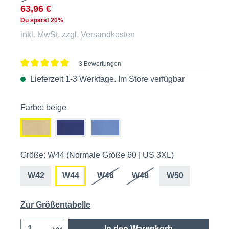
63,96 €
Du sparst 20%
inkl. MwSt. zzgl.
Versandkosten
3 Bewertungen
Durchschnittliche Bewertung von 5 von 5 Sternen
Lieferzeit 1-3 Werktage. Im
Store
verfügbar
Farbe: beige
Größe: W44 (Normale Größe 60 | US 3XL)
W42
W44
W46
W48
W50
Zur Größentabelle
In den Warenkorb