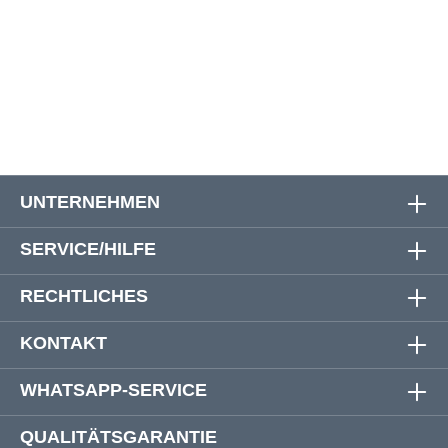
W48
126 - 136 cm
27 cm
58 cm
W50
134 - 144 cm
27 cm
60 cm
UNTERNEHMEN
SERVICE/HILFE
RECHTLICHES
KONTAKT
WHATSAPP-SERVICE
QUALITÄTSGARANTIE