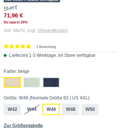
89,95 €
71,96 €
Du sparst 20%
inkl. MwSt. zzgl.
Versandkosten
1 Bewertung
Durchschnittliche Bewertung von 5 von 5 Sternen
Lieferzeit 1-3 Werktage. Im
Store
verfügbar
Farbe: beige
Größe: W46 (Normale Größe 62 | US 4XL)
W42
W44
W46
W48
W50
Zur Größentabelle