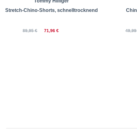
Tommy Hilfiger
Stretch-Chino-Shorts, schnelltrocknend
Chin
71,96 €
89,95 €
49,99
Tommy Hilfige