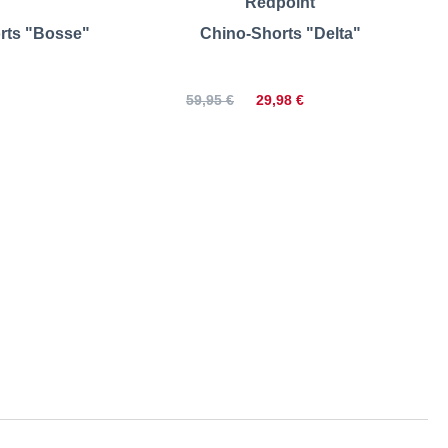
Redpoint
rts "Bosse"
Chino-Shorts "Delta"
29,98 €
59,95 €
 Größentabelle