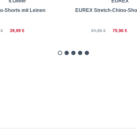
s.Oliver
EUREX
o-Shorts mit Leinen
EUREX Stretch-Chino-Sho
39,99 €
75,96 €
 €
94,95 €
r | Stretch-Chino-Shorts |