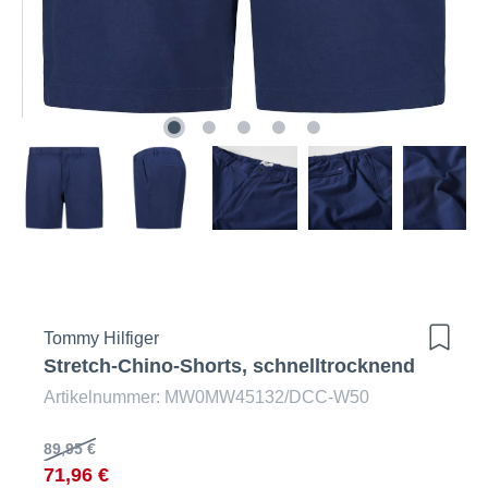
Tommy Hilfiger
Stretch-Chino-Shorts, schnelltrocknend
Artikelnummer: MW0MW45132/DCC-W50
89,95 €
71,96 €