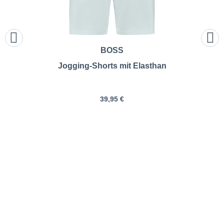
BOSS
Jogging-Shorts mit Elasthan
39,95 €
Pfundskerl | Jogging-Shorts
aus Baumwollmischung |