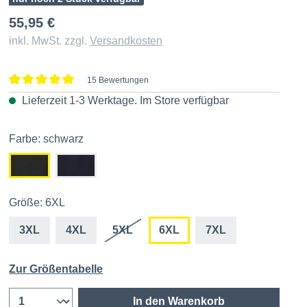
55,95 €
inkl. MwSt. zzgl.
Versandkosten
15 Bewertungen
Durchschnittliche Bewertung von 5 von 5 Sternen
Lieferzeit 1-3 Werktage. Im
Store
verfügbar
Farbe: schwarz
Größe: 6XL
3XL
4XL
5XL
6XL
7XL
Zur Größentabelle
In den Warenkorb