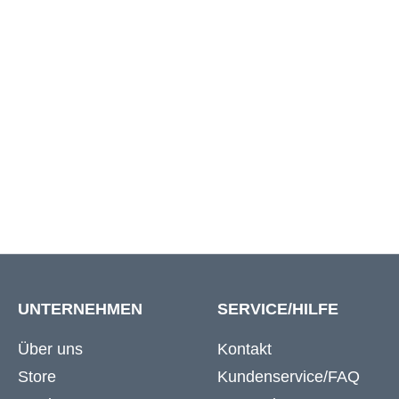
6XL
128 cm
146 c
7XL
140 cm
164 c
8XL
154 cm
180 c
UNTERNEHMEN
SERVICE/HILFE
Über uns
Kontakt
Store
Kundenservice/FAQ