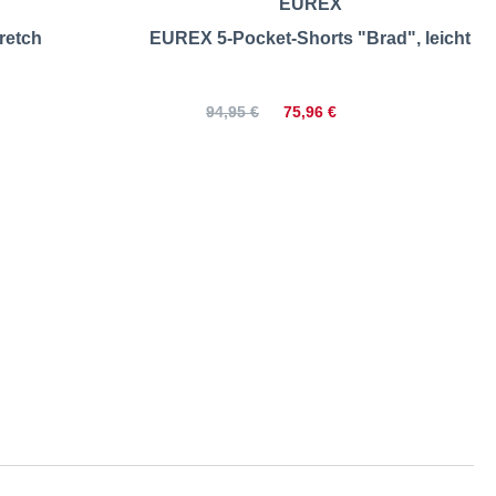
EUREX
retch
EUREX 5-Pocket-Shorts "Brad", leicht
75,96 €
94,95 €
Größentabelle