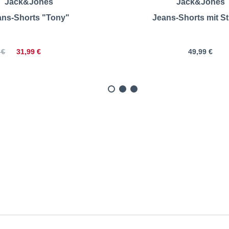
Jack&Jones
Jack&Jones
ans-Shorts "Tony"
Jeans-Shorts mit St
31,99 €
49,99 €
 €
eans-Shorts mit Stretch | 