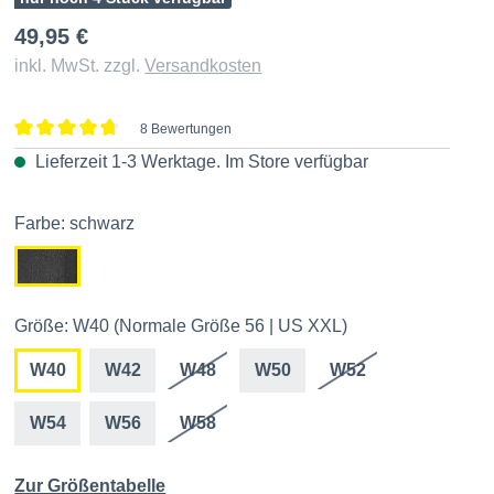
49,95 €
inkl. MwSt. zzgl.
Versandkosten
8 Bewertungen
Durchschnittliche Bewertung von 4.7 von 5 Sternen
Lieferzeit 1-3 Werktage. Im
Store
verfügbar
Farbe: schwarz
Größe: W40 (Normale Größe 56 | US XXL)
W40
W42
W48
W50
W52
W54
W56
W58
Zur Größentabelle