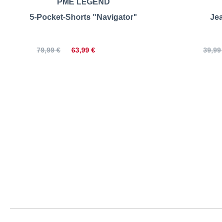
PME LEGEND
5-Pocket-Shorts "Navigator"
Je
63,99 €
79,99 €
39,99
Redpoint | J