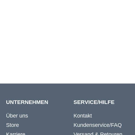
W54
142 cm
W56
146 cm
W58
146 cm
UNTERNEHMEN
SERVICE/HILFE
Über uns
Kontakt
Store
Kundenservice/FAQ
Karriere
Versand & Retouren