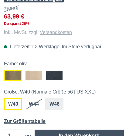
79,99 €
63,99 €
Du sparst 20%
inkl. MwSt. zzgl.
Versandkosten
Lieferzeit 1-3 Werktage. Im
Store
verfügbar
Farbe: oliv
Größe: W40 (Normale Größe 56 | US XXL)
W40
W44
W46
Zur Größentabelle
In den Warenkorb