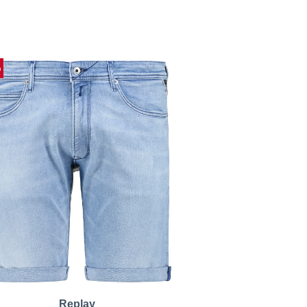
%
Replay