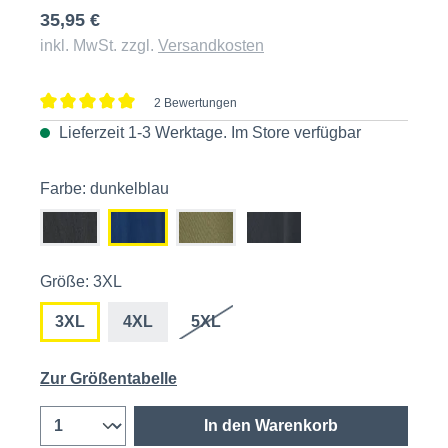
35,95 €
inkl. MwSt. zzgl.
Versandkosten
2 Bewertungen
Durchschnittliche Bewertung von 5 von 5 Sternen
Lieferzeit 1-3 Werktage. Im
Store
verfügbar
Farbe: dunkelblau
Größe: 3XL
3XL
4XL
5XL
Zur Größentabelle
In den Warenkorb