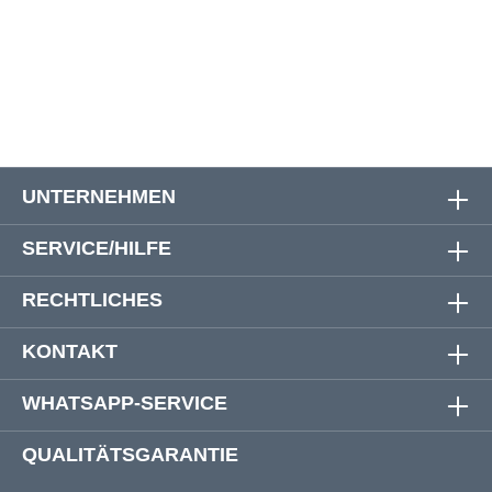
7 XL
125 - 134 cm
29 cm
64 cm
8 XL
132 - 140 cm
29 cm
64 cm
UNTERNEHMEN
SERVICE/HILFE
RECHTLICHES
KONTAKT
WHATSAPP-SERVICE
QUALITÄTSGARANTIE