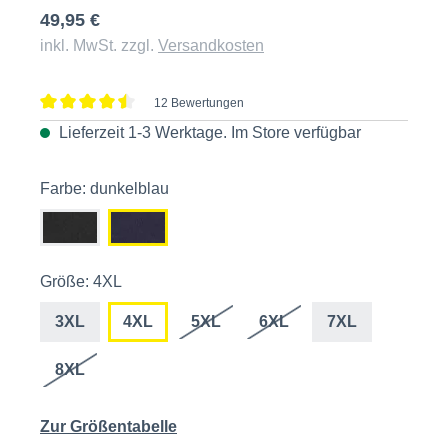
49,95 €
inkl. MwSt. zzgl.
Versandkosten
12 Bewertungen
Durchschnittliche Bewertung von 4.5 von 5 Sternen
Lieferzeit 1-3 Werktage. Im
Store
verfügbar
Farbe: dunkelblau
Größe: 4XL
3XL
4XL
5XL
6XL
7XL
8XL
Zur Größentabelle