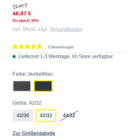
69,95 €
48,97 €
Du sparst 30%
inkl. MwSt. zzgl.
Versandkosten
5 Bewertungen
Durchschnittliche Bewertung von 5 von 5 Sternen
Lieferzeit 1-3 Werktage. Im
Store
verfügbar
Farbe: dunkelblau
Größe: 42/32
42/30
42/32
44/32
Zur Größentabelle