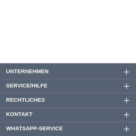
50/32
132 cm
84 cm
118 cm
52/32
136 cm
84 cm
118 cm
54/32
140 cm
84 cm
118 cm
UNTERNEHMEN
SERVICE/HILFE
RECHTLICHES
KONTAKT
WHATSAPP-SERVICE