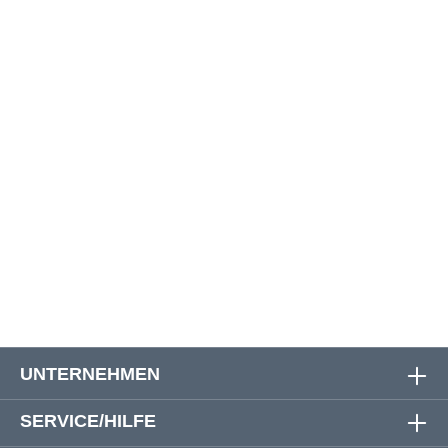
32
124 cm
83 cm
116 cm
33
128 cm
84 cm
117 cm
34
132 cm
84 cm
119 cm
58
110 cm
85 cm
117 cm
60
114 cm
86 cm
119 cm
62
118 cm
87 cm
120 cm
64
120 cn
87 cm
122 cm
UNTERNEHMEN
SERVICE/HILFE