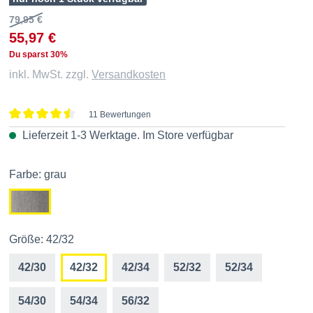
79,95 €
55,97 €
Du sparst 30%
inkl. MwSt. zzgl.
Versandkosten
11 Bewertungen
Durchschnittliche Bewertung von 4.5 von 5 Sternen
Lieferzeit 1-3 Werktage. Im
Store
verfügbar
Farbe: grau
Größe: 42/32
42/30
42/32
42/34
52/32
52/34
54/30
54/34
56/32