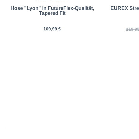
Hose "Lyon" in FutureFlex-Qualität,
EUREX Stre
Tapered Fit
109,99 €
119,95
Colac | Knitterfrei