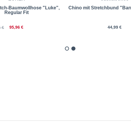
tch-Baumwollhose "Luke",
Chino mit Stretchbund "Barr
Regular Fit
95,96 €
44,99 €
 €
e Stretch-Hose "Tim", Slim