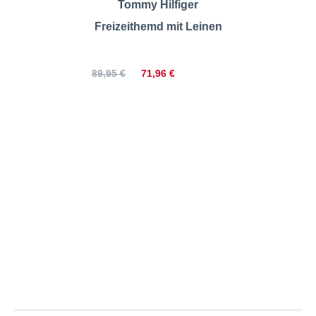
Tommy Hilfiger
Freizeithemd mit Leinen
71,96 €
89,95 €
Tommy Hilfiger | Freizeithemd
mit Label-Stickerei |
Größentabelle