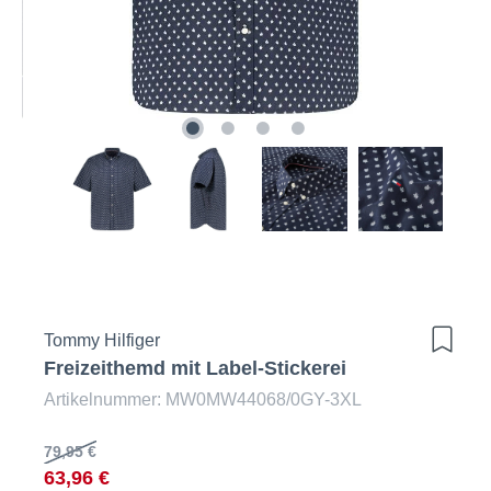
Tommy Hilfiger
Freizeithemd mit Label-Stickerei
Artikelnummer: MW0MW44068/0GY-3XL
79,95 €
63,96 €