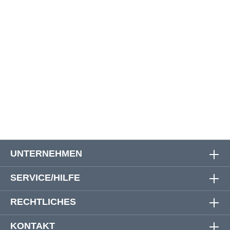
Größe
Oberweite
Bauchweite
Rückenlänge
3XL
148 cm
150 cm
91 cm
4XL
156 cm
158 cm
93 cm
5XL
162 cm
162 cm
95 cm
UNTERNEHMEN
SERVICE/HILFE
RECHTLICHES
KONTAKT