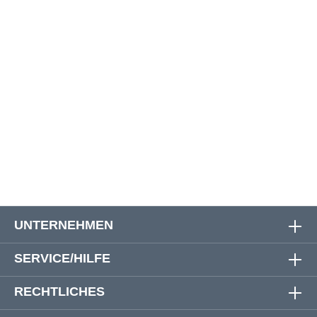
Größe
Oberweite
Bauchweite
Rückenlänge
3XL
154 cm
154 cm
88 cm
4XL
162 cm
162 cm
90 cm
5XL
170 cm
170 cm
91 cm
6XL
178 cm
178 cm
92 cm
UNTERNEHMEN
SERVICE/HILFE
RECHTLICHES