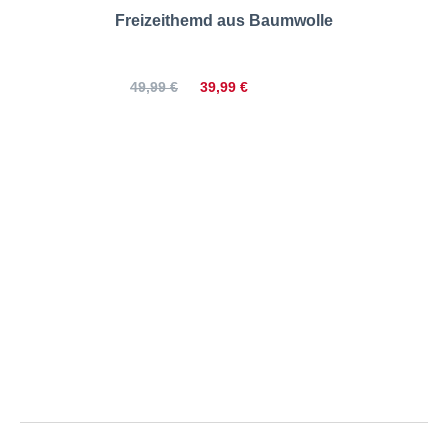
Freizeithemd aus Baumwolle
39,99 €
49,99 €
Lerros | Poloshirt mit
durchgehender Knopfleiste |
Größentabelle