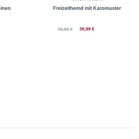
einen
Freizeithemd mit Karomuster
39,99 €
49,99 €
| Größentabelle