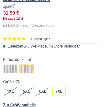
39,99 €
31,99 €
Du sparst 20%
inkl. MwSt. zzgl.
Versandkosten
3 Bewertungen
Durchschnittliche Bewertung von 5 von 5 Sternen
Lieferzeit 1-3 Werktage. Im
Store
verfügbar
Farbe: dunkelrot
Größe: 7XL
4XL
5XL
6XL
7XL
Zur Größentabelle