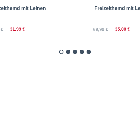
zeithemd mit Leinen
Freizeithemd mit L
31,99 €
35,00 €
 €
69,99 €
reizeithemd mit Streifen 