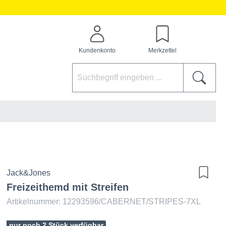
Kundenkonto
Merkzettel
Jack&Jones
Freizeithemd mit Streifen
Artikelnummer: 12293596/CABERNET/STRIPES-7XL
nur noch 2 Stück verfügbar