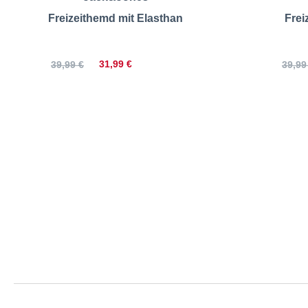
Freizeithemd mit Elasthan
Frei
31,99 €
39,99 €
39,99
Jack&Jones | F