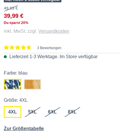
49,99 €
39,99 €
Du sparst 20%
inkl. MwSt. zzgl.
Versandkosten
3 Bewertungen
Durchschnittliche Bewertung von 4.6 von 5 Sternen
Lieferzeit 1-3 Werktage. Im
Store
verfügbar
Farbe: blau
Größe: 4XL
4XL
5XL
6XL
8XL
Zur Größentabelle