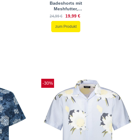
Badeshorts mit
Meshfutter,
schnelltrocknend
19,99 €
24,99 €
zum Produkt
-30%