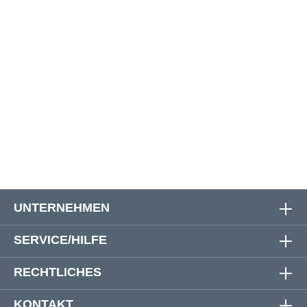
Größe
Oberweite
Bauchweite
Rückenlänge
3XL
138 cm
134 cm
83 cm
4XL
145 cm
140 cm
86 cm
5XL
154 cm
152 cm
86 cm
UNTERNEHMEN
SERVICE/HILFE
RECHTLICHES
KONTAKT