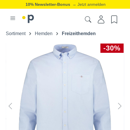
10% Newsletter-Bonus
→ Jetzt anmelden
Sortiment
Hemden
Freizeithemden
-30%