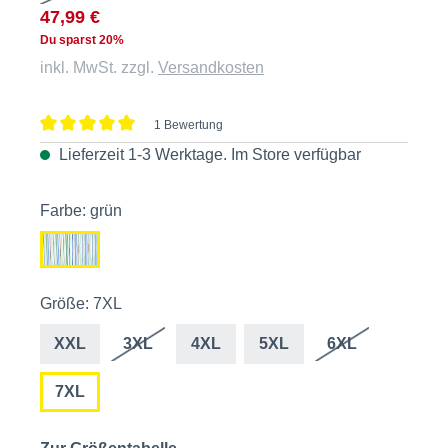
47,99 €
Du sparst 20%
inkl. MwSt. zzgl.
Versandkosten
1 Bewertung
Durchschnittliche Bewertung von 5 von 5 Sternen
Lieferzeit 1-3 Werktage. Im
Store
verfügbar
Farbe: grün
Größe: 7XL
XXL
3XL
4XL
5XL
6XL
7XL