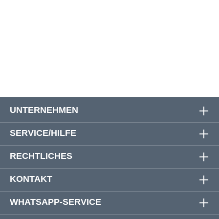
5XL
170 cm
170 cm
91 cm
6XL
180 cm
180 cm
91 cm
7XL
192 cm
192 cm
91 cm
UNTERNEHMEN
SERVICE/HILFE
RECHTLICHES
KONTAKT
WHATSAPP-SERVICE