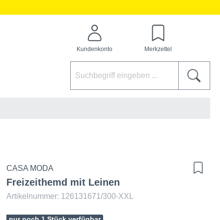
Kundenkonto
Merkzettel
CASA MODA
Freizeithemd mit Leinen
Artikelnummer: 126131671/300-XXL
nur noch 1 Stück verfügbar