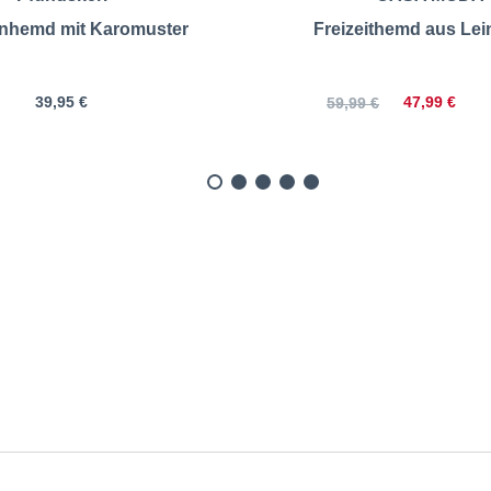
enhemd mit Karomuster
Freizeithemd aus Le
39,95 €
47,99 €
59,99 €
reizeithemd mit Leinen |