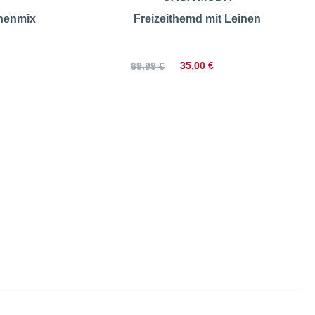
inenmix
Freizeithemd mit Leinen
35,00 €
69,99 €
 Größentabelle