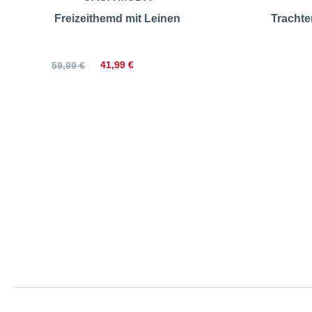
Freizeithemd mit Leinen
Tracht
41,99 €
59,99 €
CASA MODA | F