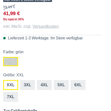
59,99 €
41,99 €
Du sparst 30%
inkl. MwSt. zzgl.
Versandkosten
Lieferzeit 1-3 Werktage. Im
Store
verfügbar
Farbe: grün
Größe: XXL
XXL
3XL
4XL
5XL
6XL
7XL
Zur Größentabelle