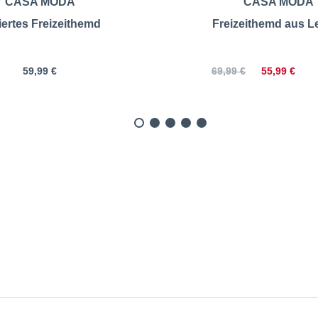
CASA MODA
CASA MODA
iertes Freizeithemd
Freizeithemd aus L
59,99 €
55,99 €
69,99 €
izeithemd mit Karomuster