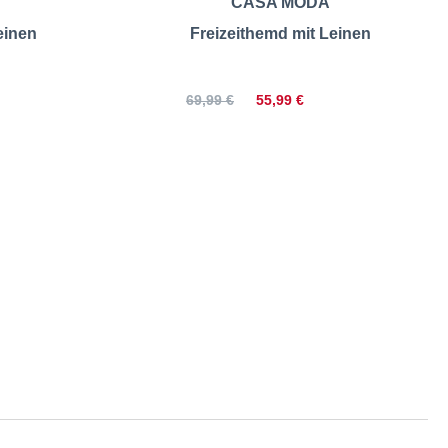
CASA MODA
einen
Freizeithemd mit Leinen
55,99 €
69,99 €
 | Größentabelle