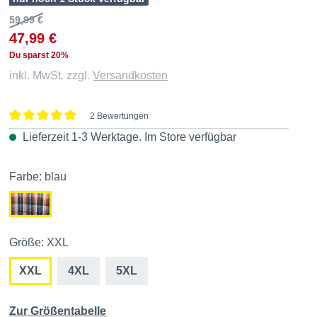
59,99 €
47,99 €
Du sparst 20%
inkl. MwSt. zzgl.
Versandkosten
2 Bewertungen
Durchschnittliche Bewertung von 5 von 5 Sternen
Lieferzeit 1-3 Werktage. Im
Store
verfügbar
Farbe: blau
Größe: XXL
XXL
4XL
5XL
Zur Größentabelle