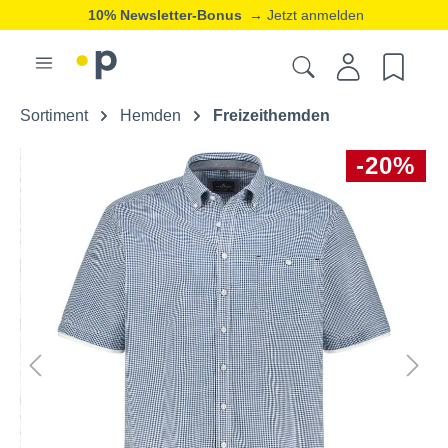
10% Newsletter-Bonus
→ Jetzt anmelden
Sortiment
Hemden
Freizeithemden
-20%