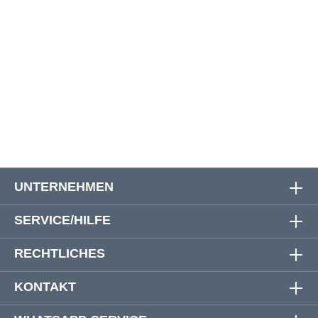
4XL
162 cm
162 cm
88 cm
5XL
170 cm
170 cm
91 cm
6XL
180 cm
180 cm
91 cm
7XL
192 cm
192 cm
91 cm
UNTERNEHMEN
SERVICE/HILFE
RECHTLICHES
KONTAKT