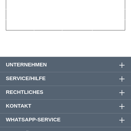
5 XL (51/52)
170 cm
172 cm
93 cm
6 XL (53/54)
180 cm
182 cm
93 cm
7 XL (55/56)
192 cm
194 cm
93 cm
UNTERNEHMEN
SERVICE/HILFE
RECHTLICHES
KONTAKT
WHATSAPP-SERVICE