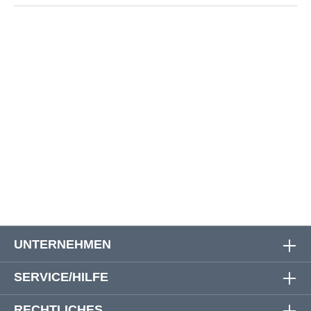
Größe
Oberweite
Bauchweite
Rückenlänge
3XL
149 cm
148 cm
86 cm
4XL
160 cm
160 cm
90 cm
5XL
168 cm
168 cm
90 cm
6XL
176 cm
176 cm
90 cm
UNTERNEHMEN
SERVICE/HILFE
RECHTLICHES