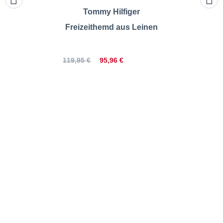
Tommy Hilfiger
Freizeithemd aus Leinen
95,96 €
119,95 €
camel active | Freizeithemd
mit floralem Muster |
Größentabelle