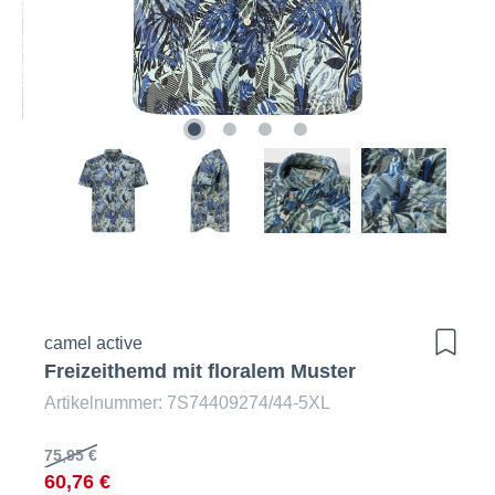
camel active
Freizeithemd mit floralem Muster
Artikelnummer: 7S74409274/44-5XL
75,95 €
60,76 €